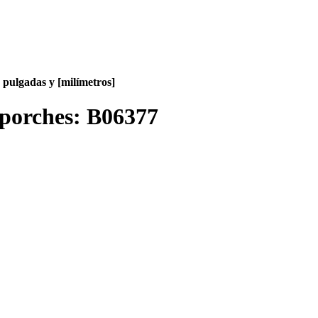
pulgadas y [milímetros]
y porches:
B06377