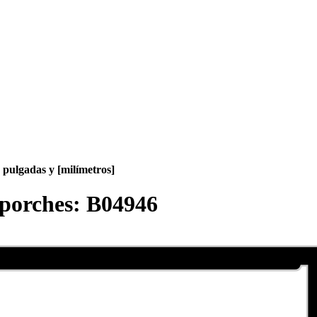
pulgadas y [milímetros]
y porches:
B04946