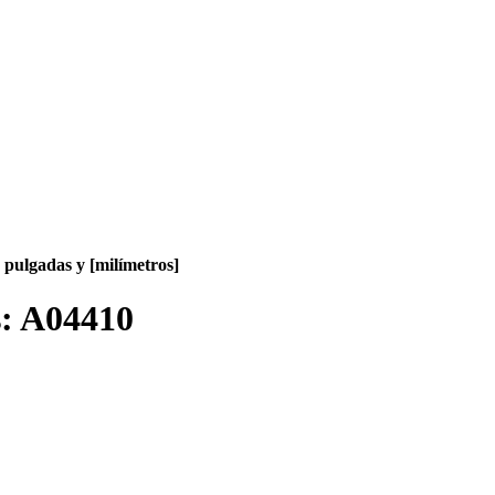
pulgadas y [milímetros]
s:
A04410