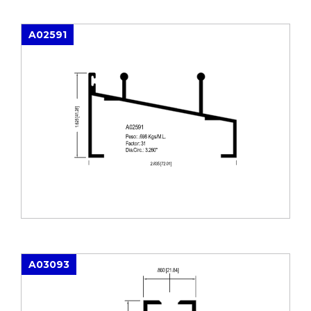
A02591
A03093