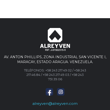
AV. ANTON PHILLIPS, ZONA INDUSTRIAL SAN VICENTE I,
MARACAY, ESTADO ARAGUA. VENEZUELA.
TELÉFONOS:
+58 243 217.49.02
/
+58 243
217.46.84
/
+58 243 217.49.03 /
+58 243
751.39.06
alreyven@alreyven.com