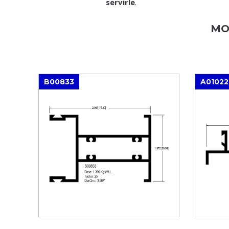
servirle
.
MO
B00833
A01022