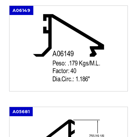
A06149
A05681