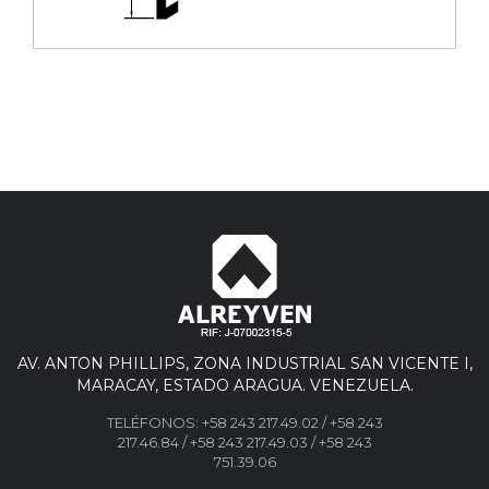
AV. ANTON PHILLIPS, ZONA INDUSTRIAL SAN VICENTE I,
MARACAY, ESTADO ARAGUA. VENEZUELA.
TELÉFONOS:
+58 243 217.49.02
/
+58 243
217.46.84
/
+58 243 217.49.03 /
+58 243
751.39.06