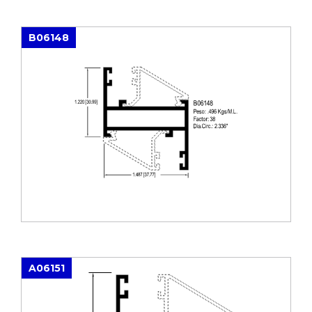
B06148
A06151