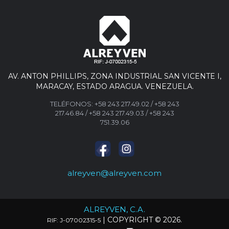
AV. ANTON PHILLIPS, ZONA INDUSTRIAL SAN VICENTE I,
MARACAY, ESTADO ARAGUA. VENEZUELA.
TELÉFONOS:
+58 243 217.49.02
/
+58 243
217.46.84
/
+58 243 217.49.03 /
+58 243
751.39.06
alreyven@alreyven.com
ALREYVEN, C.A.
| COPYRIGHT © 2026.
RIF: J-07002315-5