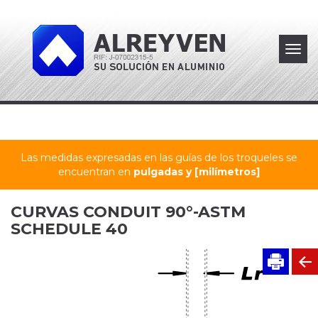
Toggl
navig
Las medidas expresadas en las guías de los troqueles se
encuentran en
pulgadas y [milímetros]
CURVAS CONDUIT 90°-ASTM
SCHEDULE 40