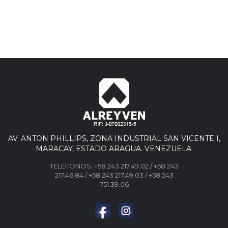
AV. ANTON PHILLIPS, ZONA INDUSTRIAL SAN VICENTE I,
MARACAY, ESTADO ARAGUA. VENEZUELA.
TELÉFONOS:
+58 243 217.49.02
/
+58 243
217.46.84
/
+58 243 217.49.03 /
+58 243
751.39.06